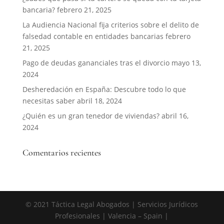
bancaria?
febrero 21, 2025
La Audiencia Nacional fija criterios sobre el delito de
falsedad contable en entidades bancarias
febrero
21, 2025
Pago de deudas gananciales tras el divorcio
mayo 13,
2024
Desheredación en España: Descubre todo lo que
necesitas saber
abril 18, 2024
¿Quién es un gran tenedor de viviendas?
abril 16,
2024
Comentarios recientes
© 2021 Táctica Legal Abogados | Servicios Jurídicos
Profesionales | Valencia – Spain |